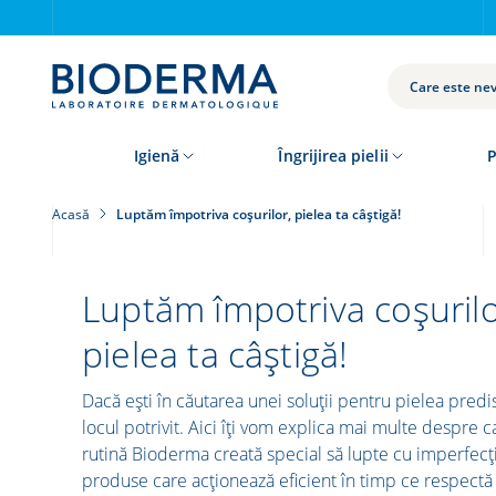
Skip
to
main
content
CAUTĂ
Igienă
Îngrijirea pielii
P
Acasă
Luptăm împotriva coșurilor, pielea ta câștigă!
Luptăm împotriva coșurilo
pielea ta câștigă!
Dacă ești în căutarea unei soluții pentru pielea predi
locul potrivit. Aici îți vom explica mai multe despre 
rutină Bioderma creată special să lupte cu imperfec
produse care acționează eficient în timp ce respectă 