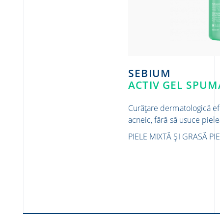
SEBIUM
ACTIV GEL SPU
Curățare dermatologică efi
acneic, fără să usuce piele
PIELE MIXTĂ ȘI GRASĂ
PI