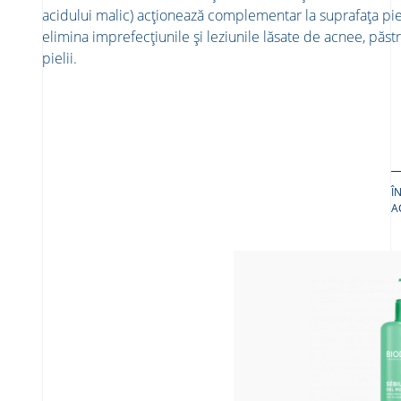
acidului malic) acționează complementar la suprafața piel
elimina imprefecțiunile și leziunile lăsate de acnee, păst
pielii. ​
Î
A