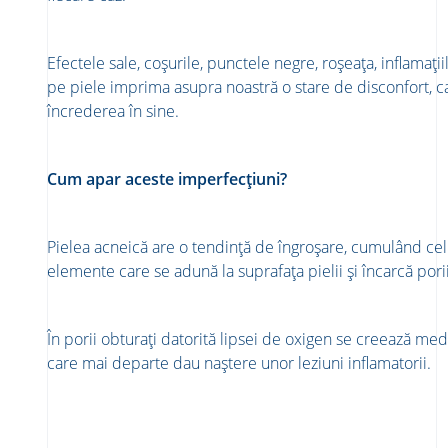
​Efectele sale, coșurile, punctele negre, roșeața, inflamați
pe piele imprima asupra noastră o stare de disconfort, c
încrederea în sine. ​
​Cum apar aceste imperfecțiuni?​
​Pielea acneică are o tendință de îngroșare, cumulând ce
elemente care se adună la suprafața pielii și încarcă porii.
​În porii obturați datorită lipsei de oxigen se creează med
care mai departe dau naștere unor leziuni inflamatorii.