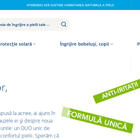
HYDRABIO SER SUSTINE HIDRATAREA NATURALA A PIELII
rotecție solară
Îngrijire bebeluși, copii
P
r,
spusă la acnee, ai ajuns în
cauzele ei și despre noua
țiunile: un DUO unic de
confortul pielii. Sperăm că