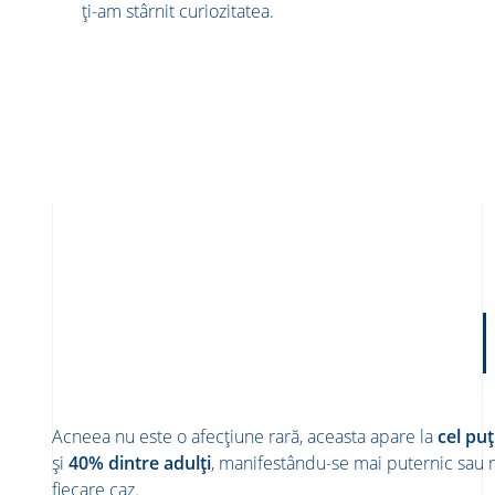
ți-am stârnit curiozitatea.
Acneea nu este o afecțiune rară, aceasta apare
la
cel puț
și
40% dintre adulți
, manifestându-se mai puternic sau 
fiecare caz. ​