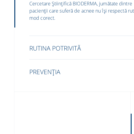
Cercetare Științifică BIODERMA, jumătate dintre
pacienții care suferă de acnee nu își respectă rut
mod corect. ​
RUTINA POTRIVITĂ​
PREVENȚIA​