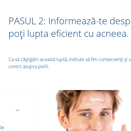
PASUL 2: Informează-te des
poți lupta eficient cu acneea. 
Ca să câștigăm această luptă, trebuie să fim consecvenți și 
corect asupra pielii. ​
 de