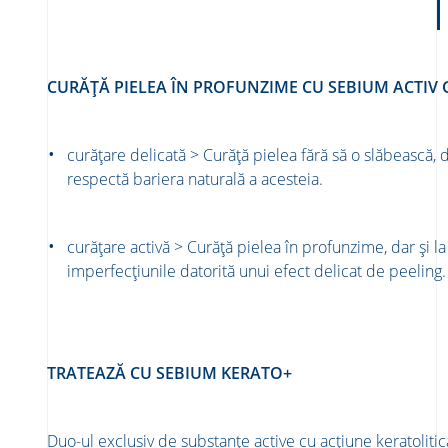
CURĂȚĂ PIELEA ÎN PROFUNZIME CU SEBIUM ACTIV
curățare delicată > Curăță pielea fără să o slăbească, 
respectă bariera naturală a acesteia.​
​curățare activă > Curăță pielea în profunzime, dar și l
imperfecțiunile datorită unui efect delicat de peeling.​
TRATEAZĂ CU SEBIUM KERATO+ ​
​Duo-ul exclusiv de substanțe active cu acțiune keratolitică 