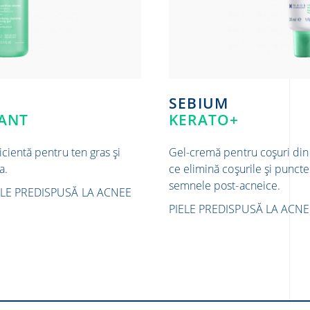
SEBIUM
MANT
KERATO+
cientă pentru ten gras și
Gel-cremă pentru coșuri d
a.
ce elimină coșurile și punct
semnele post-acneice.
ELE PREDISPUSĂ LA ACNEE
PIELE PREDISPUSĂ LA ACNE