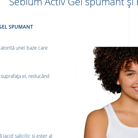
Sebium Activ Gel spumant și 
 GEL SPUMANT
datorită unei baze care
a suprafața ei, reducând
(acid salicilic și ester al