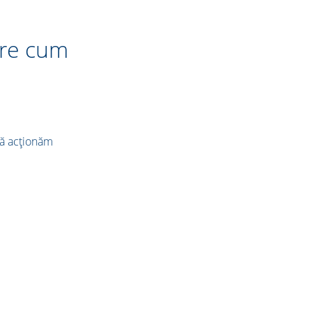
pre cum
​
să acționăm