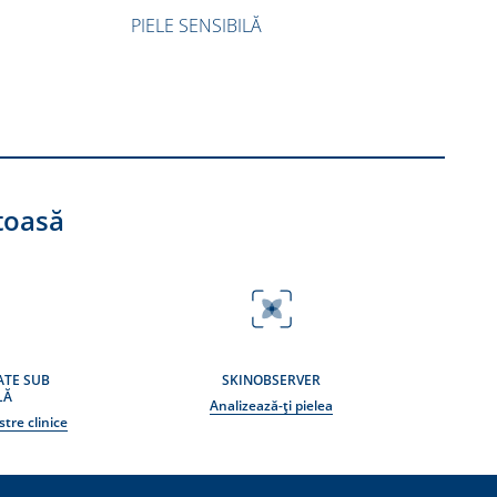
PIELE SENSIBILĂ
toasă
ATE SUB
SKINOBSERVER
LĂ
Analizează-ți pielea
tre clinice