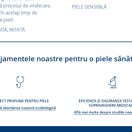
ă procesul de vindecare,
PIELE SENSIBILĂ
 în același timp de
 pielii.
ITĂ, IRITATĂ
jamentele noastre pentru o piele sănă
ECT PROFUND PENTRU PIELE
EFICIENȚA ȘI SIGURANȚA TEST
SUPRAVEGHERE MEDICA
ă abordarea noastră ecobiologică
Află mai multe despre studiile noas