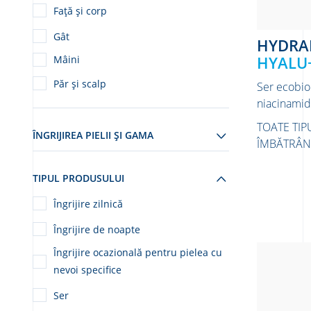
Față și corp
Gât
HYDRA
HYALU+
Mâini
Păr și scalp
Ser ecobiol
niacinamid
TOATE TIP
ÎNGRIJIREA PIELII ȘI GAMA
ÎMBĂTRÂNIR
TIPUL PRODUSULUI
Îngrijire zilnică
Îngrijire de noapte
Îngrijire ocazională pentru pielea cu
nevoi specifice
Ser