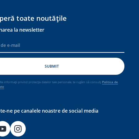
peră toate noutățile
narea la newsletter
e informații privind protecția datelor tale personale, te rugăm să consulți
Politica de
ate
e-ne pe canalele noastre de social media