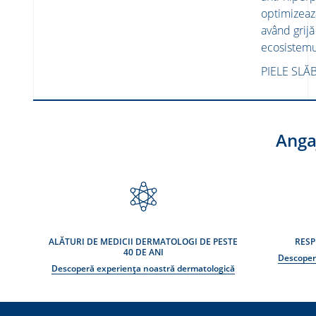
optimizeaz
având grijă
ecosistemul
PIELE SLĂB
LOAD MORE
Anga
ALĂTURI DE MEDICII DERMATOLOGI DE PESTE
RESP
40 DE ANI
Descoper
Descoperă experiența noastră dermatologică