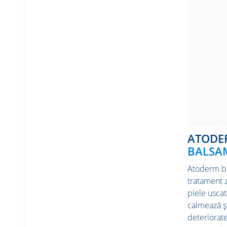
ATOD
BALSA
Atoderm ba
tratament z
piele uscat
calmează ș
deteriorate