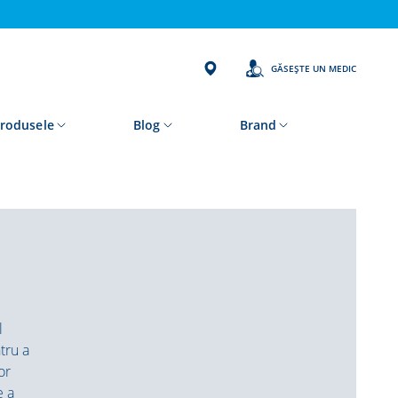
GĂSEȘTE UN MEDIC
rodusele
Blog
Brand
l
tru a
or
e a