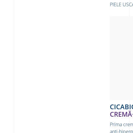
PIELE USC
CICABI
CREMĂ+
Prima crem
anti-hiper