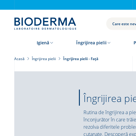
Skip
to
main
content
CAUTĂ
Igienă
Îngrijirea pielii
P
Acasă
Îngrijirea pielii
Îngrijirea pielii - Față
Îngrijirea pie
Rutina de îngrijirea a pie
înconjurător în care tră
rezolva diferitele proble
cutanate. Descoperă expe