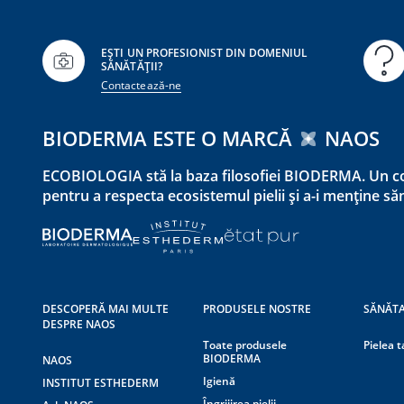
EȘTI UN PROFESIONIST DIN DOMENIUL
SĂNĂTĂȚII?
Contactează-ne
BIODERMA ESTE O MARCĂ
NAOS
ECOBIOLOGIA stă la baza filosofiei BIODERMA. Un co
pentru a respecta ecosistemul pielii și a-i menține s
DESCOPERĂ MAI MULTE
PRODUSELE NOSTRE
SĂNĂTA
DESPRE NAOS
Toate produsele
Pielea t
BIODERMA
NAOS
Igienă
INSTITUT ESTHEDERM
Îngrijirea pielii