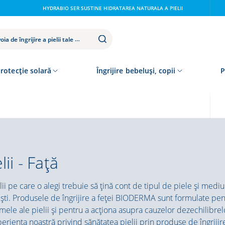
HYDRABIO SER SUSTINE HIDRATAREA NATURALA A PIELII
rotecție solară
Îngrijire bebeluși, copii
P
lii - Față
lii pe care o alegi trebuie să țină cont de tipul de piele și mediu
iești. Produsele de îngrijire a feței BIODERMA sunt formulate pen
mele ale pielii și pentru a acționa asupra cauzelor dezechilibrel
riența noastră privind sănătatea pielii prin produse de îngrijir