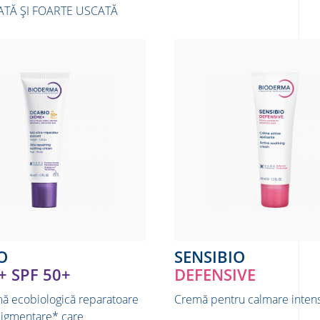
ATĂ ȘI FOARTE USCATĂ
O
SENSIBIO
 SPF 50+
DEFENSIVE
ă ecobiologică reparatoare
Cremă pentru calmare intens
pigmentare* care