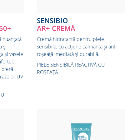
SENSIBIO
50+
AR+ CREMĂ
că nuanțată
Cremă hidratantă pentru piele
ă și
sensibilă, cu acțiune calmantă și anti-
a și vasele
roșeață imediată și durabilă.
fortul,
PIELE SENSIBILĂ REACTIVĂ CU
i oferă
ROȘEAȚĂ
 razelor UV
CU