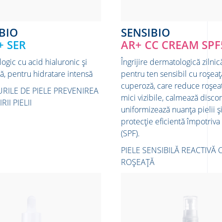
BIO
SENSIBIO
 SER
AR+ CC CREAM SPF
ogic cu acid hialuronic și
Îngrijire dermatologică zilni
ă, pentru hidratare intensă
pentru ten sensibil cu roșeaț
cuperoză, care reduce roșeaț
URILE DE PIELE
PREVENIREA
mici vizibile, calmează discon
II PIELII
uniformizează nuanța pielii ș
protecție eficientă împotriva
(SPF).
PIELE SENSIBILĂ REACTIVĂ 
ROȘEAȚĂ