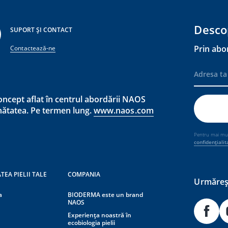
Desco
SUPORT ȘI CONTACT
Prin abo
Contactează-ne
ncept aflat în centrul abordării NAOS
ănătatea. Pe termen lung.
www.naos.com
Pentru mai mult
confidențialit
TEA PIELII TALE
COMPANIA
Urmăreșt
a
BIODERMA este un brand
NAOS
Experiența noastră în
ecobiologia pielii