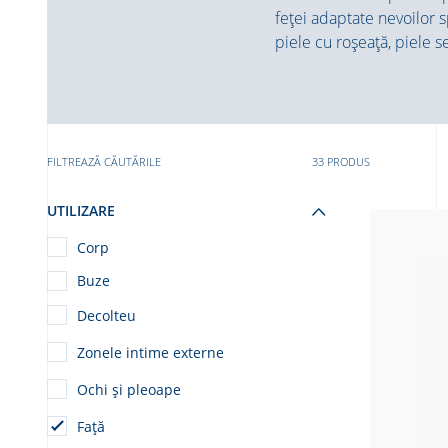
feței adaptate nevoilor s
piele cu roșeață, piele se
FILTREAZĂ CĂUTĂRILE
33 PRODUS
UTILIZARE
Corp
Buze
Decolteu
Zonele intime externe
Ochi și pleoape
Față