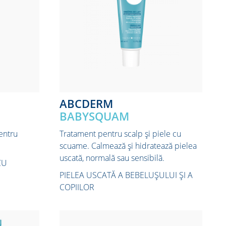
ABCDERM
BABYSQUAM
entru
Tratament pentru scalp și piele cu
scuame. Calmează și hidratează pielea
uscată, normală sau sensibilă.
CU
PIELEA USCATĂ A BEBELUȘULUI ȘI A
COPIILOR