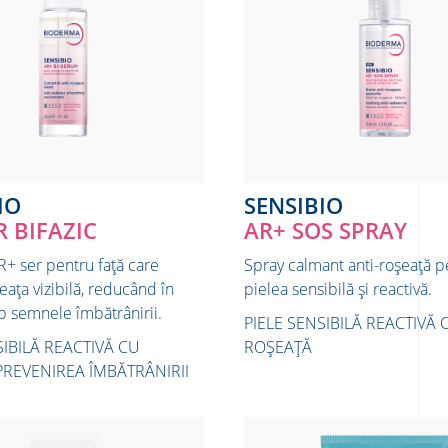
IO
SENSIBIO
R BIFAZIC
AR+ SOS SPRAY
R+ ser pentru față care
Spray calmant anti-roșeață p
ața vizibilă, reducând în
pielea sensibilă și reactivă.
p semnele îmbătrânirii.
PIELE SENSIBILĂ REACTIVĂ 
SIBILĂ REACTIVĂ CU
ROȘEAȚĂ
PREVENIREA ÎMBĂTRÂNIRII