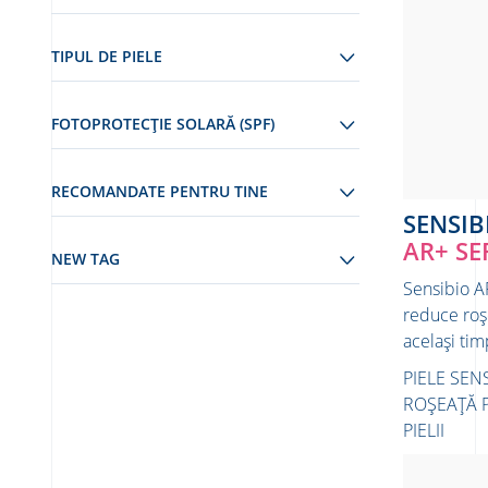
TIPUL DE PIELE
FOTOPROTECȚIE SOLARĂ (SPF)
RECOMANDATE PENTRU TINE
SENSIB
AR+ SE
NEW TAG
Sensibio A
reduce roșe
același tim
PIELE SEN
ROȘEAȚĂ
PIELII