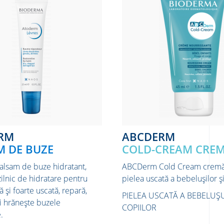
ERM
ABCDERM
M DE BUZE
COLD-CREAM CRE
lsam de buze hidratant,
ABCDerm Cold Cream cremă
ilnic de hidratare pentru
pielea uscată a bebelușilor și
ă și foarte uscată, repară,
PIELEA USCATĂ A BEBELUȘU
i hrănește buzele
COPIILOR
.