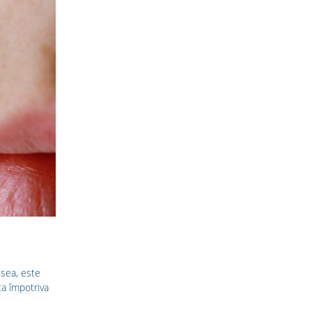
esea, este
ta împotriva