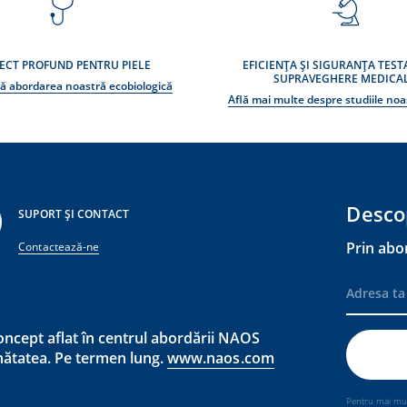
ECT PROFUND PENTRU PIELE
EFICIENȚA ȘI SIGURANȚA TEST
SUPRAVEGHERE MEDICA
ă abordarea noastră ecobiologică
Află mai multe despre studiile noas
Desco
SUPORT ȘI CONTACT
Prin abo
Contactează-ne
ncept aflat în centrul abordării NAOS
ănătatea. Pe termen lung.
www.naos.com
Pentru mai mult