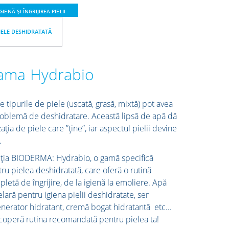
IGIENĂ ȘI ÎNGRIJIREA PIELII
IELE DESHIDRATATĂ
ama Hydrabio
e tipurile de piele (uscată, grasă, mixtă) pot avea
oblemă de deshidratare. Această lipsă de apă dă
ația de piele care ”ține”, iar aspectul pielii devine
.
uția BIODERMA: Hydrabio, o gamă specifică
ru pielea deshidratată, care oferă o rutină
letă de îngrijire, de la igienă la emoliere. Apă
lară pentru igiena pielii deshidratate, ser
nerator hidratant, cremă bogat hidratantă etc...
operă rutina recomandată pentru pielea ta!