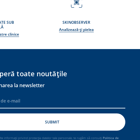
ATE SUB
SKINOBSERVER
LĂ
Analizează-ți pielea
tre clinice
peră toate noutățile
narea la newsletter
e informații privind protecția datelor tale personale, te rugăm să consulți
Politica de