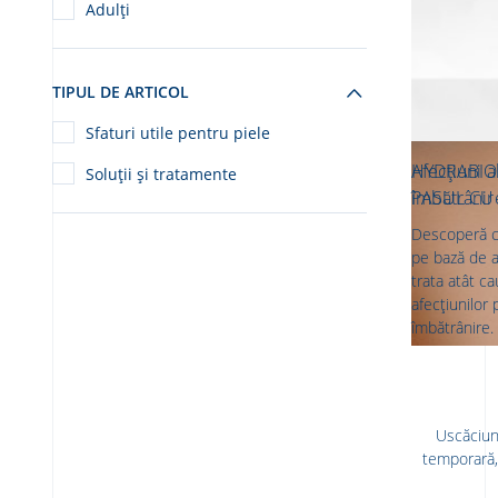
Adulți
TIPUL DE ARTICOL
Sfaturi utile pentru piele
HYDRABIO 
Afecțiuni 
Soluții și tratamente
PASUL CU 
îmbătrânir
Descoperă ce
pe bază de a
trata atât ca
afecțiunilor 
îmbătrânire.
Uscăciune
temporară,