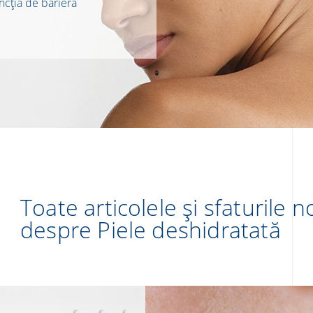
uncția de barieră
Toate articolele și sfaturile 
despre Piele deshidratată