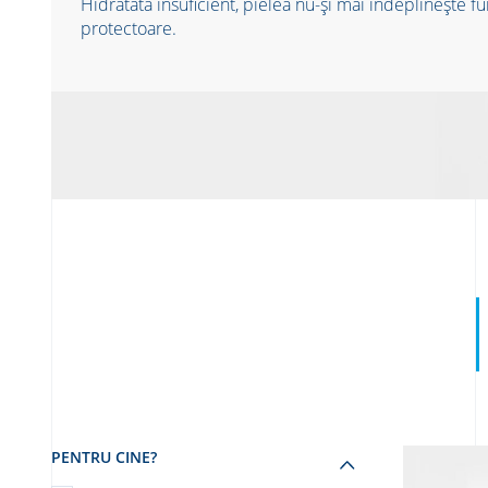
Hidratată insuficient, pielea nu-și mai îndeplinește f
protectoare.
PENTRU CINE?