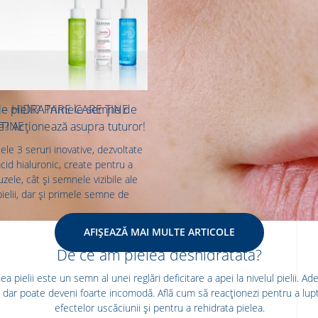
– HIDRATARE CARE ȚINE
ale pielii? Primele semne de
TINE
e? Acționează asupra tuturor!
le 3 seruri inovative, dezvoltate
cid hialuronic, create pentru a
uzele, cât și semnele vizibile ale
pielii, dar și primele semne de
AFIȘEAZĂ MAI MULTE ARTICOLE
SĂ ÎNȚELEGEM PIELEA
De ce am pielea deshidratată?
a pielii este un semn al unei reglări deficitare a apei la nivelul pielii. Ad
 dar poate deveni foarte incomodă. Află cum să reacționezi pentru a lup
efectelor uscăciunii și pentru a rehidrata pielea.