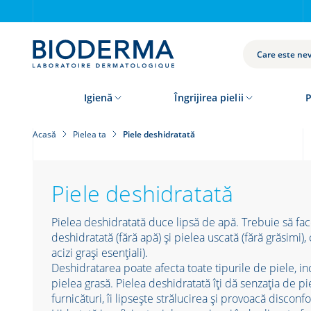
Skip
to
main
content
CAUTĂ
Igienă
Îngrijirea pielii
P
Acasă
Pielea ta
Piele deshidratată
Piele deshidratată
Pielea deshidratată duce lipsă de apă. Trebuie să fac
deshidratată (fără apă) și pielea uscată (fără grăsimi),
acizi grași esențiali).
Deshidratarea poate afecta toate tipurile de piele, in
pielea grasă. Pielea deshidratată îți dă senzația de pie
furnicături, îi lipsește strălucirea și provoacă disconfo