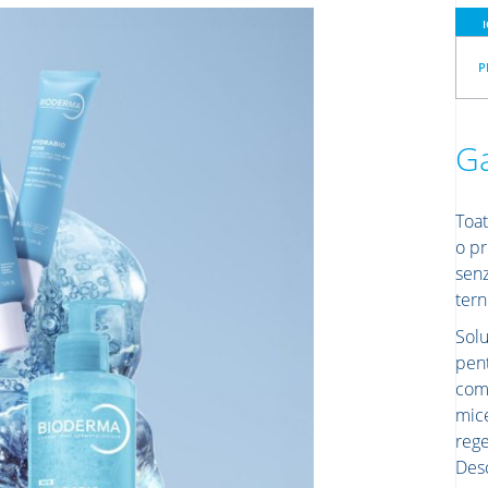
P
G
Toat
o pr
senz
tern
Sol
pent
comp
mice
rege
Desc