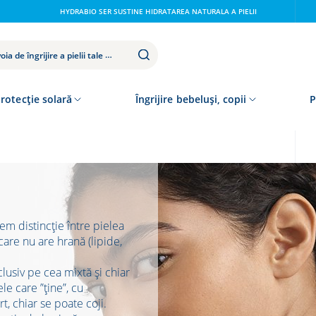
HYDRABIO SER SUSTINE HIDRATAREA NATURALA A PIELII
rotecție solară
Îngrijire bebeluși, copii
P
em distincție între pielea
 care nu are hrană (lipide,
clusiv pe cea mixtă și chiar
le care ”ține”, cu
rt, chiar se poate coji.