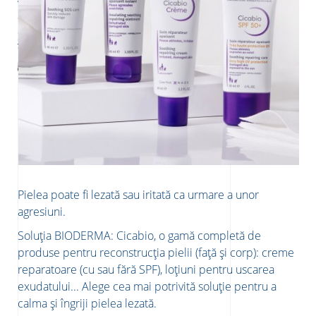
multe despre aceste două tipuri de piele și alege cea ma
vindecarea durează în timp și trece prin mai multe etape, de la
potrivită metodă de îngrijire pentru mâinile tale!
durere la mâncărime. Iată tot ce trebuie sa știi despre
obiceiurile potrivite pentru a facilita vindecarea și a reduce
Citește mai mult
cicatricele.
BIODERMA Medical Strategy Director MIchèle Sayag
BIODERMA Medical Strategy Director MIchèle Sayag
Pielea poate fi lezată sau iritată ca urmare a unor
agresiuni.
Soluția BIODERMA: Cicabio, o gamă completă de
produse pentru reconstrucția pielii (față și corp): creme
reparatoare (cu sau fără SPF), loțiuni pentru uscarea
exudatului... Alege cea mai potrivită soluție pentru a
calma și îngriji pielea lezată.