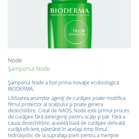
Node
Șamponul Node
Șamponul Node a fost prima inovație ecobiologică
BIODERMA.
Utilizarea anumitor agenți de curățare poate modifica
filmul protector al scalpului și poate genera
dezechilibre. Creat de NAOS, Node este primul proces
de curățare fără detergenți pentru scalp și păr. Fără a
cauza dezechilibre, această bază de curățare delicată
curăță eficient, păstrând în același timp filmul
hidrolipidic de la suprafața pielii pentru a menține