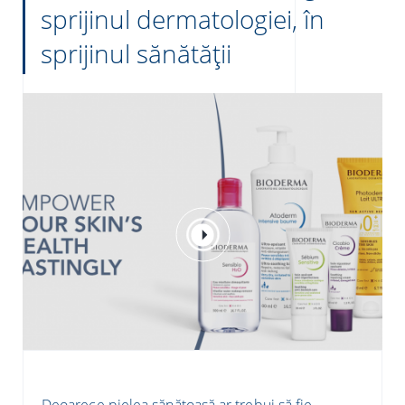
sprijinul dermatologiei, în
sprijinul sănătății
Deoarece pielea sănătoasă ar trebui să fie