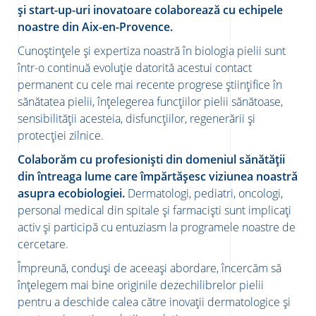
și start-up-uri inovatoare colaborează cu echipele
noastre din Aix-en-Provence.
Cunoștințele și expertiza noastră în biologia pielii sunt
într-o continuă evoluție datorită acestui contact
permanent cu cele mai recente progrese științifice în
sănătatea pielii, înțelegerea funcțiilor pielii sănătoase,
sensibilității acesteia, disfuncțiilor, regenerării și
protecției zilnice.
Colaborăm cu profesioniști din domeniul sănătății
din întreaga lume care împărtășesc viziunea noastră
asupra ecobiologiei.
Dermatologi, pediatri, oncologi,
personal medical din spitale și farmaciști sunt implicați
activ și participă cu entuziasm la programele noastre de
cercetare.
Împreună, conduși de aceeași abordare, încercăm să
înțelegem mai bine originile dezechilibrelor pielii
pentru a deschide calea către inovații dermatologice și