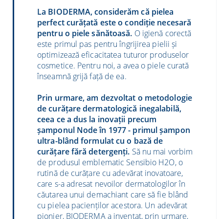
La BIODERMA, considerăm că pielea
perfect curățată este o condiție necesară
pentru o piele sănătoasă.
O igienă corectă
este primul pas pentru îngrijirea pielii și
optimizează eficacitatea tuturor produselor
cosmetice. Pentru noi, a avea o piele curată
înseamnă grijă față de ea.
Prin urmare, am dezvoltat o metodologie
de curățare dermatologică inegalabilă,
ceea ce a dus la inovații precum
șamponul Node în 1977 - primul șampon
ultra-blând formulat cu o bază de
curățare fără detergenți.
Să nu mai vorbim
de produsul emblematic Sensibio H2O, o
rutină de curățare cu adevărat inovatoare,
care s-a adresat nevoilor dermatologilor în
căutarea unui demachiant care să fie blând
cu pielea pacienților acestora. Un adevărat
pionier, BIODERMA a inventat, prin urmare,