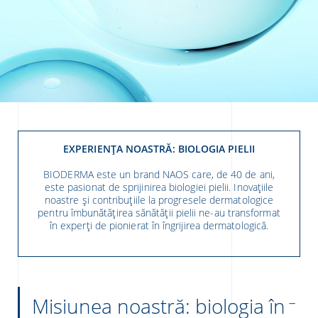
re
EXPERIENȚA NOASTRĂ: BIOLOGIA PIELII
BIODERMA este un brand NAOS care, de 40 de ani,
este pasionat de sprijinirea biologiei pielii. Inovațiile
noastre și contribuțiile la progresele dermatologice
pentru îmbunătățirea sănătății pielii ne-au transformat
în experți de pionierat în îngrijirea dermatologică.
Misiunea noastră: biologia în