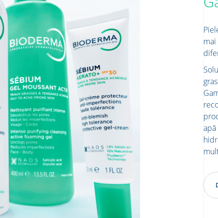
G
Piel
mai 
dife
Solu
gras
Gama
reco
prod
apă 
hidr
mult