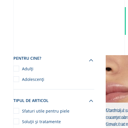
PENTRU CINE?
Adulți
Adolescenți
TIPUL DE ARTICOL
Controlul 
Machiaj cu
Sfaturi utile pentru piele
uscare: ab
nuanțatoa
Soluții și tratamente
tenului ac
Cover trat