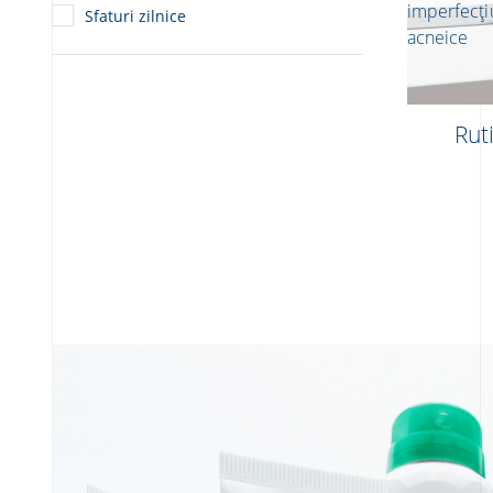
imperfecți
Sfaturi zilnice
acneice
Rut