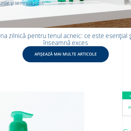
unile și semnele post-
ina zilnică pentru tenul acneic: ce este esențial 
înseamnă exces
AFIȘEAZĂ MAI MULTE ARTICOLE
P