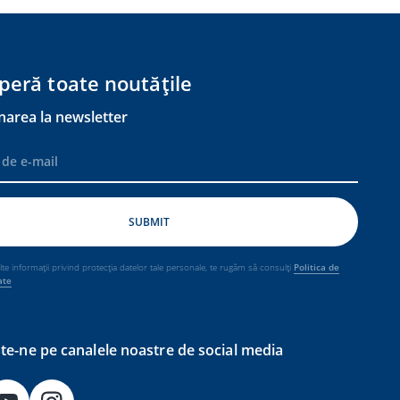
peră toate noutățile
narea la newsletter
e informații privind protecția datelor tale personale, te rugăm să consulți
Politica de
ate
e-ne pe canalele noastre de social media