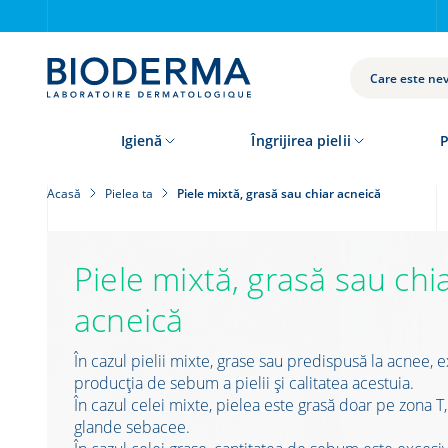
Skip
to
main
content
CAUTĂ
Igienă
Îngrijirea pielii
P
Acasă
Pielea ta
Piele mixtă, grasă sau chiar acneică
Piele mixtă, grasă sau chi
acneică
În cazul pielii mixte, grase sau predispusă la acnee, e
producția de sebum a pielii și calitatea acestuia.
În cazul celei mixte, pielea este grasă doar pe zona 
glande sebacee.