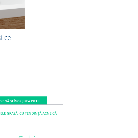
și ce
IGIENĂ ȘI ÎNGRIJIREA PIELII
IELE GRASĂ, CU TENDINȚĂ ACNEICĂ