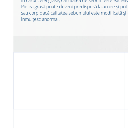
În cazul celei grase, cantitatea de sebum este excesiv
Pielea grasă poate deveni predispusă la acnee și pot 
sau corp dacă calitatea sebumului este modificată și
înmulțesc anormal.