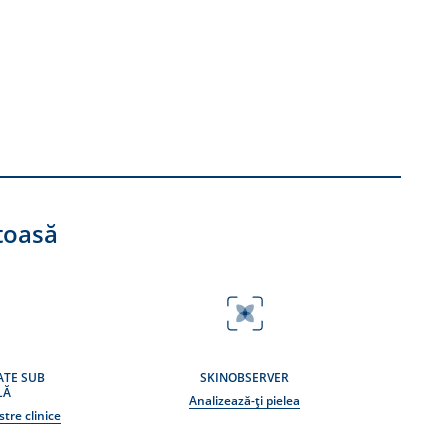
toasă
ATE SUB
SKINOBSERVER
LĂ
Analizează-ți pielea
tre clinice