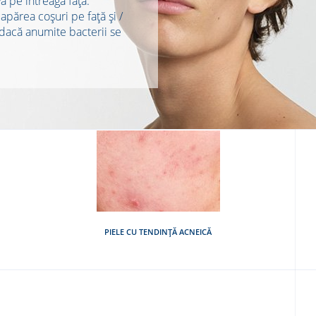
ă pe întreaga față.
apărea coșuri pe față și /
 dacă anumite bacterii se
PIELE CU TENDINȚĂ ACNEICĂ