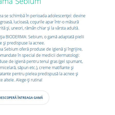
ama Sebium
ea se schimbă în perioada adolescenței: devine
groasă, lucioasă, coșurile apar într-o măsură
rită și, uneori, rămân chiar și la vârsta adultă.
ția BIODERMA: Sebium, o gamă adaptată pielii
e și predispuse la acnee.
 Sebium oferă produse de igienă și îngrijire,
mandate în special de medicii dermatologi:
use de igienă pentru tenul gras (gel spumant,
micelară, săpun etc.), creme matifiante și
atante pentru pielea predispusă la acnee și
e altele. Alege-ți rutina!
DESCOPERĂ ÎNTREAGA GAMĂ