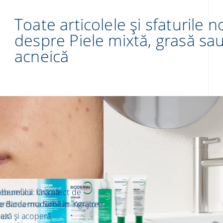
Toate articolele și sfaturile 
despre Piele mixtă, grasă sau
acneică
sebumului fără efect de
 beneficii: crema
ordarea modernă în îngrijirea
re Bioderma Sebium Kerato+
neic
ează și acoperă