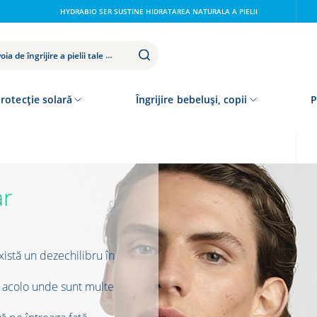
HYDRABIO SER SUSTINE HIDRATAREA NATURALA A PIELII
rotecție solară
Îngrijire bebeluși, copii
P
ar
xistă un dezechilibru în
T, acolo unde sunt multe