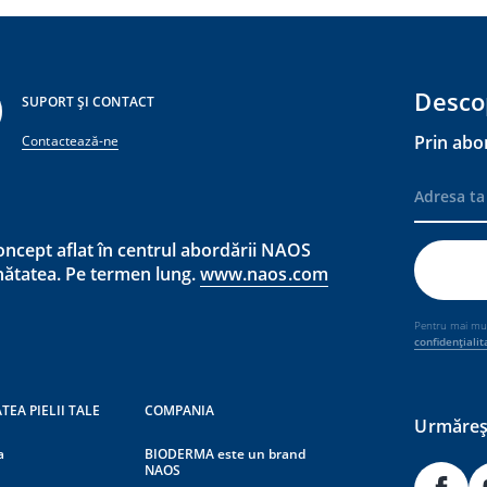
Desco
SUPORT ȘI CONTACT
Prin abo
Contactează-ne
ncept aflat în centrul abordării NAOS
ănătatea. Pe termen lung.
www.naos.com
Pentru mai mult
confidențialit
TEA PIELII TALE
COMPANIA
Urmăreșt
a
BIODERMA este un brand
NAOS