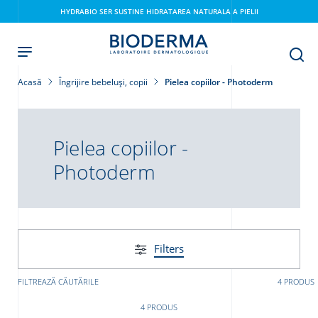
Skip
HYDRABIO SER SUSTINE HIDRATAREA NATURALA A PIELII
to
main
content
Acasă
Îngrijire bebeluși, copii
Pielea copiilor - Photoderm
Pielea copiilor -
Photoderm
i
Filters
FILTREAZĂ CĂUTĂRILE
4 PRODUS
4 PRODUS