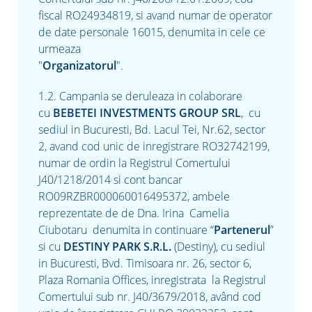
fiscal RO24934819, si avand numar de operator
de date personale
16015
, denumita in cele ce
urmeaza
"
Organizatorul
".
1.2. Campania se deruleaza in colaborare
cu
BEBETEI INVESTMENTS GROUP SRL
, cu
sediul in Bucuresti, Bd. Lacul Tei, Nr.62, sector
2, avand cod unic de inregistrare RO32742199,
numar de ordin la Registrul Comertului
J40/1218/2014 si cont bancar
RO09RZBR000060016495372, ambele
reprezentate de
de Dna.
Irina Camelia
Ciubotaru denumita in continuare “
Partenerul
”
si cu
DESTINY PARK S.R.L.
(Destiny), cu sediul
in Bucuresti, Bvd. Timisoara nr. 26, sector 6,
Plaza Romania Offices, inregistrata la Registrul
Comertului sub nr. J40/3679/2018, având cod