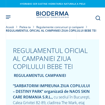
Skip
HYDRABIO SER SUSTINE HIDRATAREA NATURALA A PIELII
to
main
content
Acasă
Pielea ta
Regulamente concursuri și campanii
REGULAMENTUL OFICIAL AL CAMPANIEI ZIUA COPILULUI BEBE TEI
REGULAMENTUL OFICIAL
AL CAMPANIEI ZIUA
COPILULUI BEBE TEI
i
REGULAMENTUL CAMPANIEI
“SARBATORIM IMPREUNA ZIUA COPILULUI
– DESTINY PARK” organizată de
NAOS SKIN
CARE ROMANIA S.R.L.,
cu sediul în
București,
Calea Grivitei 82-89, cladirea The Mark, etaj