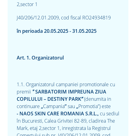
2,sector 1
J40/206/12.01.2009, cod fiscal RO24934819
în perioada 20.05.2025 - 31.05.2025
re
Art. 1. Organizatorul
1.1. Organizatorul campaniei promotionale cu
premii
"
SARBATORIM IMPREUNA ZIUA
COPILULUI – DESTINY PARK
”
(denumita in
continuare
„
Campania
”
sau
„
Promotia”)
este
-
NAOS SKIN CARE ROMANIA S.R.L.,
cu sediul
în
Bucuresti, Calea Grivitei 82-89, cladirea The
Mark, etaj 2,sector 1, inregistrata la Registrul
Comertului sub nr. J40/206/12.01.2009, cod