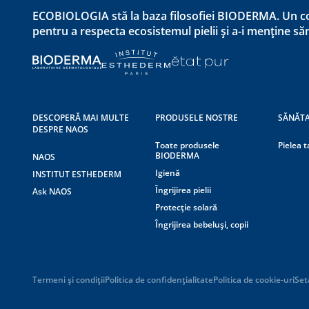
ECOBIOLOGIA stă la baza filosofiei BIODERMA. Un co
pentru a respecta ecosistemul pielii și a-i menține s
DESCOPERĂ MAI MULTE
PRODUSELE NOSTRE
SĂNĂTA
DESPRE NAOS
Toate produsele
Pielea t
BIODERMA
NAOS
Igienă
INSTITUT ESTHEDERM
Îngrijirea pielii
Ask NAOS
Protecție solară
Îngrijirea bebeluși, copii
Termeni și condiții
Politica de confidențialitate
Politica de cookie-uri
Set