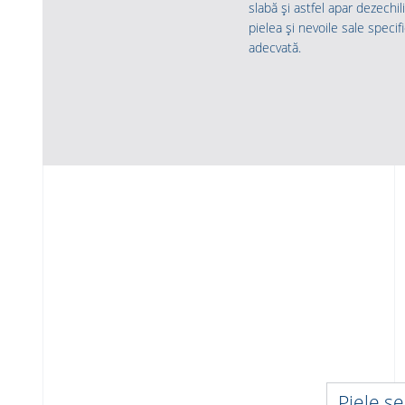
slabă și astfel apar dezechi
pielea și nevoile sale specifi
adecvată.
Piele se