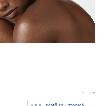
Piele uscată sau atopică