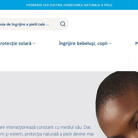
HYDRABIO SER SUSTINE HIDRATAREA NATURALA A PIELII
rotecție solară
Îngrijire bebeluși, copii
P
re interacționează constant cu mediul său. Dar,
ern și extern, protecția naturală a pielii devine mai