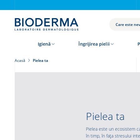
Skip
to
main
content
CAUTĂ
Igienă
Îngrijirea pielii
P
Acasă
Pielea ta
Pielea ta
Pielea este un ecosistem ca
în timp, în fața stresului int