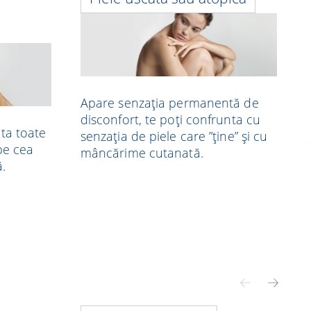
Apare senzația permanentă de
disconfort, te poți confrunta cu
ta toate
senzația de piele care ”ține” și cu
 pe cea
mâncărime cutanată.
ă.