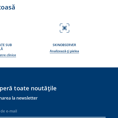
toasă
ATE SUB
SKINOBSERVER
LĂ
Analizează-ți pielea
tre clinice
peră toate noutățile
narea la newsletter