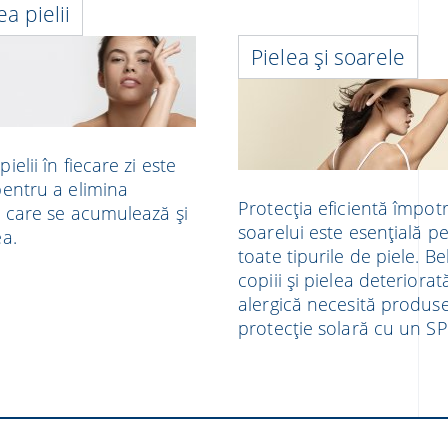
a pielii
Pielea și soarele
ielii în fiecare zi este
pentru a elimina
Protecția eficientă împotr
e care se acumulează și
soarelui este esențială p
ea.
toate tipurile de piele. Be
copiii și pielea deteriorat
alergică necesită produs
protecție solară cu un SPF