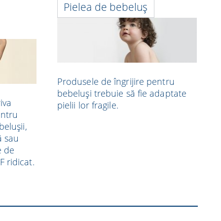
Pielea de bebeluș
Produsele de îngrijire pentru
bebeluși trebuie să fie adaptate
iva
pielii lor fragile.
entru
belușii,
ă sau
e de
 ridicat.