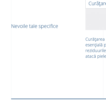
Curățare
Nevoile tale specifice
Curățarea p
esențială 
reziduuril
atacă piel