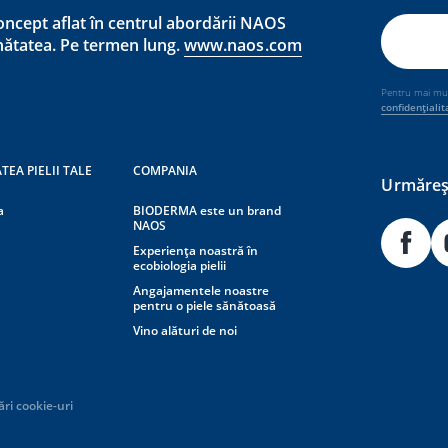
ncept aflat în centrul abordării NAOS
ănătatea. Pe termen lung.
www.naos.com
Pentru mai mult
confidențialit
TEA PIELII TALE
COMPANIA
Urmăreșt
a
BIODERMA este un brand
NAOS
Experiența noastră în
ecobiologia pielii
Angajamentele noastre
pentru o piele sănătoasă
Vino alături de noi
ări cookie-uri