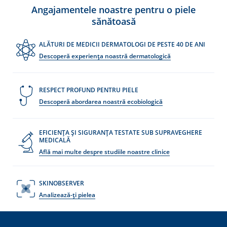
Angajamentele noastre pentru o piele
sănătoasă
ALĂTURI DE MEDICII DERMATOLOGI DE PESTE 40 DE ANI
Descoperă experiența noastră dermatologică
re
RESPECT PROFUND PENTRU PIELE
Descoperă abordarea noastră ecobiologică
EFICIENȚA ȘI SIGURANȚA TESTATE SUB SUPRAVEGHERE
MEDICALĂ
Află mai multe despre studiile noastre clinice
SKINOBSERVER
Analizează-ți pielea