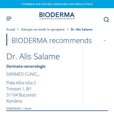
Skip
HYDRABIO SER SUSTINE HIDRATAREA NATURALA A PIELII
to
main
content
Acasă
Găsește un medic în apropiere
Dr. Alis Salame
BIODERMA recommends
Dr. Alis Salame
Dermato-venerologie
SKINMED CLINIC,,,
i
Piata Alba Iulia 2
Tronson 1, BI1
31104
Bucuresti
România
0786356361
|
Email