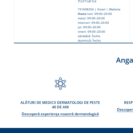
România
731608254
|
Email
|
Website
Hours
luni: 09:00–20:00
marți: 09:00–20:00
miercuri: 09:00–20:00
joi: 09:00–20:00
vineri: 09:00–20:00
sâmbătă: Închis
duminică: Închis
Anga
ALĂTURI DE MEDICII DERMATOLOGI DE PESTE
RESP
40 DE ANI
Descoper
Descoperă experiența noastră dermatologică