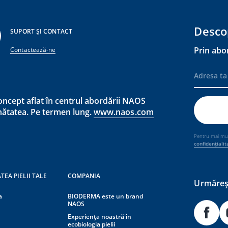
Desco
SUPORT ȘI CONTACT
Prin abo
Contactează-ne
ncept aflat în centrul abordării NAOS
ănătatea. Pe termen lung.
www.naos.com
Pentru mai mult
confidențialit
TEA PIELII TALE
COMPANIA
Urmăreșt
a
BIODERMA este un brand
NAOS
Experiența noastră în
ecobiologia pielii