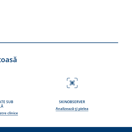
toasă
ATE SUB
SKINOBSERVER
LĂ
Analizează-ți pielea
tre clinice