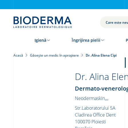
Skip
to
main
content
CAUTĂ
Igienă
Îngrijirea pielii
P
Acasă
Găsește un medic în apropiere
Dr. Alina Elena Cipi
Dr. Alina Ele
Dermato-venerolo
Neodermaskin,,,,
Str.Laboratorului 5A
Cladirea Office Dent
100070
Ploiesti