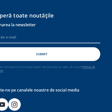
peră toate noutățile
narea la newsletter
e informații privind protecția datelor tale personale, te rugăm să consulți
Politica de
ate
e-ne pe canalele noastre de social media