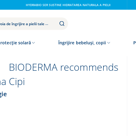
HYDRABIO SER SUSTINE HIDRATAREA NATURALA A PIELII
rotecție solară
Îngrijire bebeluși, copii
P
BIODERMA recommends
na Cipi
gie