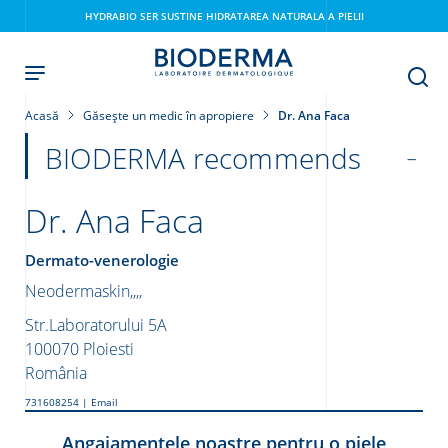
Skip
HYDRABIO SER SUSTINE HIDRATAREA NATURALA A PIELII
to
main
content
Acasă
Găsește un medic în apropiere
Dr. Ana Faca
BIODERMA recommends
Dr. Ana Faca
Dermato-venerologie
Neodermaskin,,,,
i
Str.Laboratorului 5A
100070
Ploiesti
România
731608254
|
Email
Angajamentele noastre pentru o piele