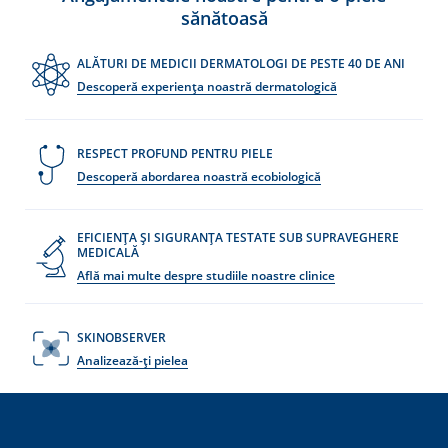
sănătoasă
ALĂTURI DE MEDICII DERMATOLOGI DE PESTE 40 DE ANI
Descoperă experiența noastră dermatologică
re
RESPECT PROFUND PENTRU PIELE
Descoperă abordarea noastră ecobiologică
EFICIENȚA ȘI SIGURANȚA TESTATE SUB SUPRAVEGHERE
MEDICALĂ
Află mai multe despre studiile noastre clinice
SKINOBSERVER
Analizează-ți pielea