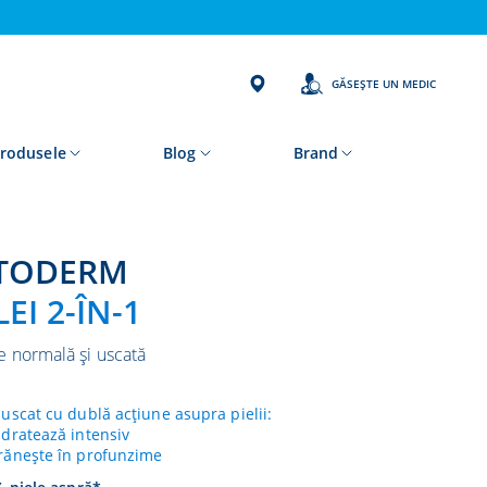
GĂSEȘTE UN MEDIC
rodusele
Blog
Brand
ATODERM
EI 2-ÎN-1
e normală și uscată
 uscat cu dublă acțiune asupra pielii:
idratează intensiv
rănește în profunzime