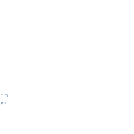
te cu
rii