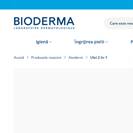
Skip
to
main
content
CAUTĂ
Igienă
Îngrijirea pielii
P
Acasă
Produsele noastre
Atoderm
Ulei 2-în-1