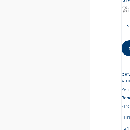
-31%
S
DET
ATO
Pent
Bene
-
Pie
- Hr
- 24