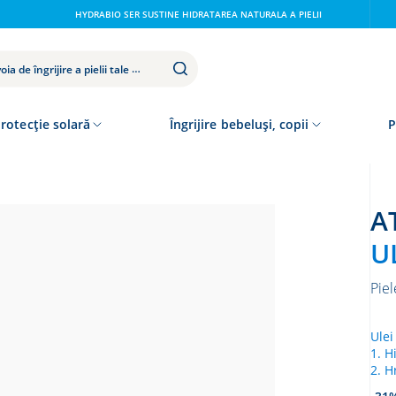
HYDRABIO SER SUSTINE HIDRATAREA NATURALA A PIELII
rotecție solară
Îngrijire bebeluși, copii
P
UL
Piel
Ulei
1. H
2. H