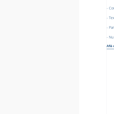
-
Con
- Te
- Pa
- Nu
Află