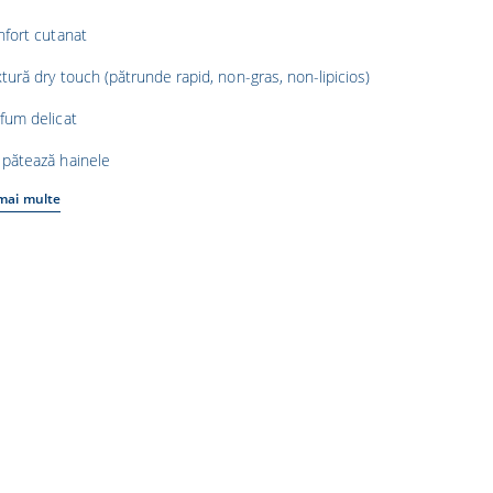
fort cutanat
xtură dry touch (pătrunde rapid, non-gras, non-lipicios)
rfum delicat
 pătează hainele
 mai multe