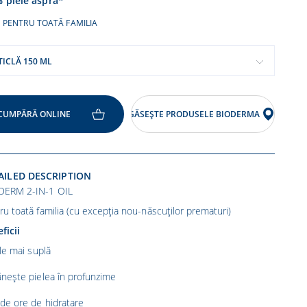
 piele aspră*
PENTRU TOATĂ FAMILIA
TICLĂ 150 ML
CUMPĂRĂ ONLINE
GĂSEȘTE PRODUSELE BIODERMA
AILED DESCRIPTION
DERM 2-IN-1 OIL
ru toată familia (cu excepția nou-născuților prematuri)
ficii
le mai suplă
ănește pielea în profunzime
 de ore de hidratare