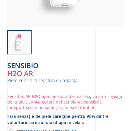
re
SENSIBIO
H2O AR
Piele sensibilă reactivă cu roșeață
Sensibio AR H2O apa micelară dermatologică anti-roșeață
de la BIODERMA, curăță delicat pielea sensibilă,
îndepărtează machiajul și calmează iritațiile
Fara senzație de piele care ține pentru 90% dintre
voluntarii care au folosit apa micelara