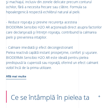
și machiajul, inclusiv din zonele delicate precum conturul
ochilor, fără a necesita frecare sau clătire. Formula sa
hipoalergenică respectă echilibrul natural al pielii.
- Reduce roșeața și previne recurența acesteia
BIODERMA Sensibio H2O AR acționează direct asupra factorilor
care declanșează și întrețin roșeața, contribuind la calmarea
pielii și prevenirea iritațiilor.
- Calmare imediată și efect decongestionant
Pielea reactivă capătă instant prospețime, confort și ușurare.
BIODERMA Sensibio H2O AR este ideală pentru pielea
predispusă la cuperoză sau roșeață, oferind un efect calmant
vizibil încă de la prima utilizare.
Află mai multe
Ce se întâmplă în pielea ta