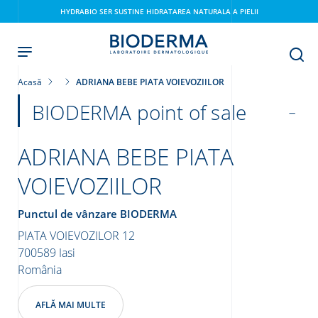
Skip
HYDRABIO SER SUSTINE HIDRATAREA NATURALA A PIELII
to
main
content
Acasă
ADRIANA BEBE PIATA VOIEVOZIILOR
BIODERMA point of sale
ADRIANA BEBE PIATA
VOIEVOZIILOR
i
Punctul de vânzare BIODERMA
PIATA VOIEVOZILOR 12
700589
Iasi
România
AFLĂ MAI MULTE