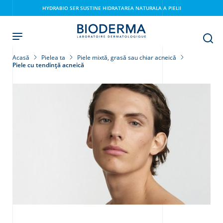
Skip
HYDRABIO SER SUSTINE HIDRATAREA NATURALA A PIELII
to
main
content
Acasă
Pielea ta
Piele mixtă, grasă sau chiar acneică
Piele cu tendință acneică
i