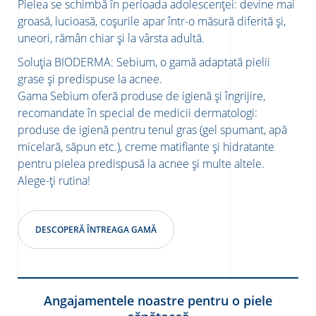
Pielea se schimbă în perioada adolescenței: devine mai
groasă, lucioasă, coșurile apar într-o măsură diferită și,
uneori, rămân chiar și la vârsta adultă.
Soluția BIODERMA: Sebium, o gamă adaptată pielii
grase și predispuse la acnee.
Gama Sebium oferă produse de igienă și îngrijire,
recomandate în special de medicii dermatologi:
produse de igienă pentru tenul gras (gel spumant, apă
micelară, săpun etc.), creme matifiante și hidratante
pentru pielea predispusă la acnee și multe altele.
Alege-ți rutina!
DESCOPERĂ ÎNTREAGA GAMĂ
Angajamentele noastre pentru o piele