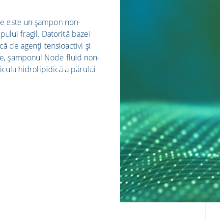
de este un șampon non-
lpului fragil. Datorită bazei
ă de agenți tensioactivi și
e, șamponul Node fluid non-
icula hidrolipidică a părului