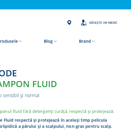
GĂSEȘTE UN MEDIC
rodusele
Blog
Brand
NODE
AMPON FLUID
 sensibil și normal
onul fluid fără detergenți curăță, respectă și protejează.
 Fluid respectă și protejează în același timp pelicula
olipidică a părului şi a scalpului, non-gras pentru scalp.