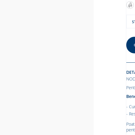
S
DET
NOD
Pent
Bene
Cur
Res
Poat
pent