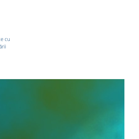
te cu
rii