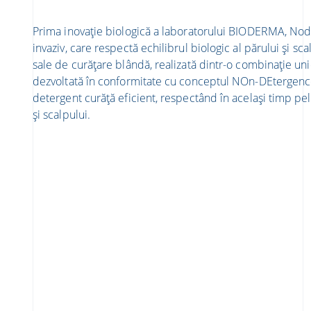
Prima inovație biologică a laboratorului BIODERMA, No
invaziv, care respectă echilibrul biologic al părului și sca
sale de curățare blândă, realizată dintr-o combinație unic
dezvoltată în conformitate cu conceptul NOn-DEtergenc
detergent curăță eficient, respectând în același timp pel
și scalpului.