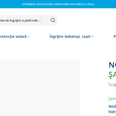
HYDRABIO SER SUSTINE HIDRATAREA NATURALA A PIELII
rotecție solară
Îngrijire bebeluși, copii
P
Ş
Scap
Șamp
Node
hidr