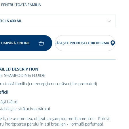
PENTRU TOATĂ FAMILIA
TICLĂ 400 ML
CUMPĂRĂ ONLINE
GĂSEȘTE PRODUSELE BIODERMA
AILED DESCRIPTION
E SHAMPOOING FLUIDE
ru toată familia (cu excepția nou-născuților prematuri)
ficii
ăță blând
tabilește strălucirea părului
e fi, de asemenea, utilizat ca șampon medicamentos - Potrivit
ru îndreptarea părului în stil brazilian - Formulă parfumată