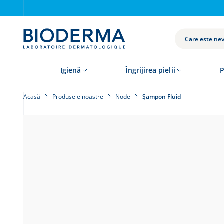
Skip
to
main
content
CAUTĂ
Igienă
Îngrijirea pielii
P
Acasă
Produsele noastre
Node
Şampon Fluid