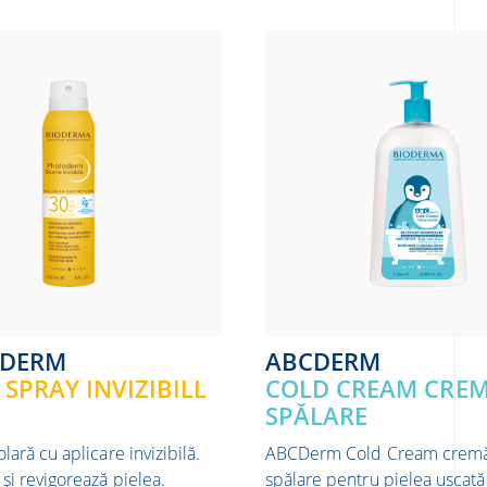
ODERM
ABCDERM
SPRAY INVIZIBILL
COLD CREAM CREM
SPĂLARE
olară cu aplicare invizibilă.
ABCDerm Cold Cream crem
și revigorează pielea.
spălare pentru pielea uscată