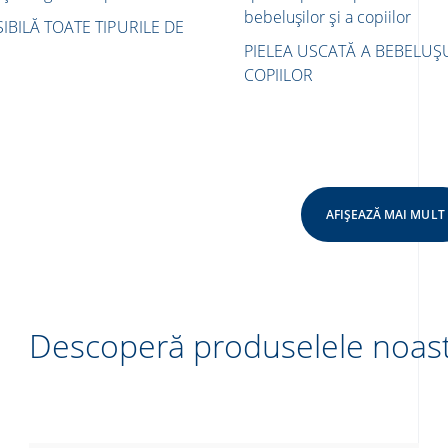
bebelușilor și a copiilor
SIBILĂ
TOATE TIPURILE DE
PIELEA USCATĂ A BEBELUȘU
COPIILOR
AFIȘEAZĂ MAI MULT
Descoperă produselele noas