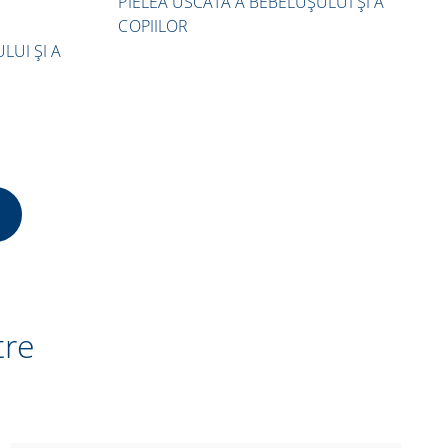
PIELEA USCATĂ A BEBELUȘULUI ȘI A
COPIILOR
LUI ȘI A
tre