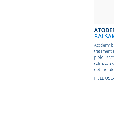
ATOD
BALSA
Atoderm ba
tratament z
piele uscat
calmează ș
deteriorate
PIELE USC