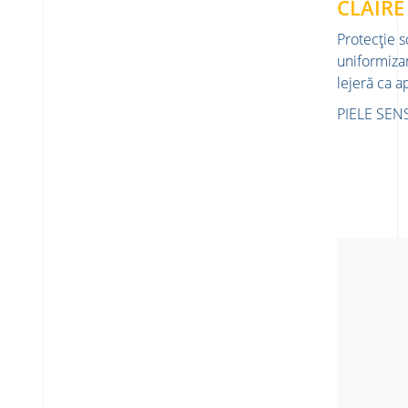
CLAIRE
Protecție s
uniformizan
lejeră ca a
PIELE SEN