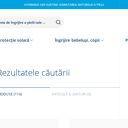
HYDRABIO SER SUSTINE HIDRATAREA NATURALA A PIELII
rotecție solară
Îngrijire bebeluși, copii
P
Rezultatele căutării
RODUSE
(114)
ARTICOLE & SFATURI
(0)
E